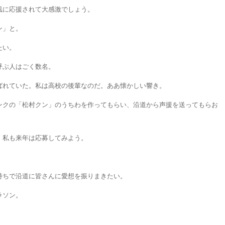
風に応援されて大感激でしょう。
ン」と。
たい。
呼ぶ人はごく数名。
ばれていた。私は高校の後輩なのだ。ああ懐かしい響き。
ンクの「松村クン」のうちわを作ってもらい、沿道から声援を送ってもらお
、私も来年は応募してみよう。
持ちで沿道に皆さんに愛想を振りまきたい。
ラソン。