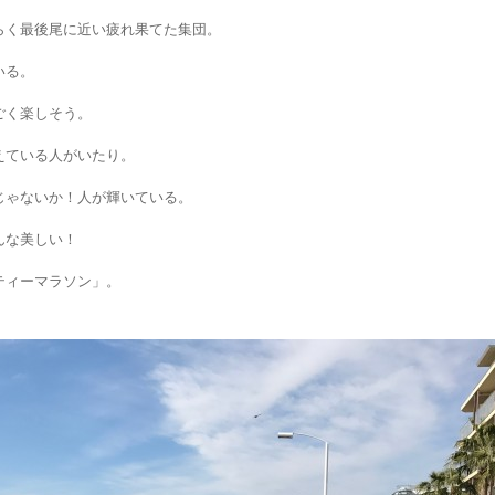
らく最後尾に近い疲れ果てた集団。
いる。
ごく楽しそう。
えている人がいたり。
じゃないか！人が輝いている。
んな美しい！
ティーマラソン」。