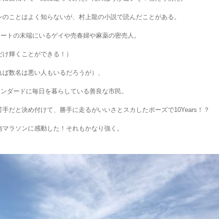
ンのことはよく知らないが、村上龍の小説で読んだことがある。
リートの末端にいるゲイや売春婦や麻薬の密売人。
だけ輝くことができる！）
れば数名は悪い人もいるだろうが）、
スタンダードに毎日を暮らしている善良な市民。
手だと決め付けて、勝手に走るがいいさとスカしたポーズで10Years！？
南マラソンに感動した！それもかなり強く。