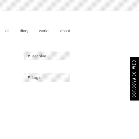
all
diary
works
about
▼ archive
▼ tags