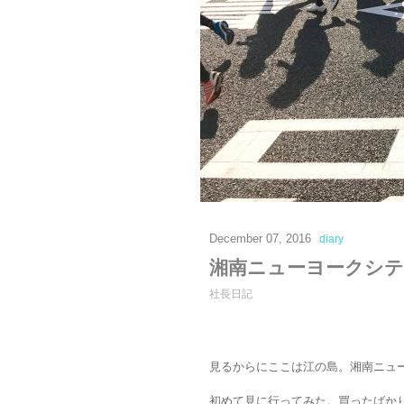
December 07, 2016
diary
湘南ニューヨークシ
社長日記
見るからにここは江の島。湘南ニュ
初めて見に行ってみた。買ったばか