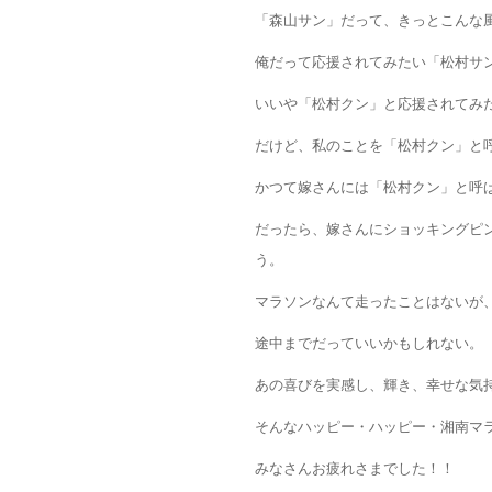
「森山サン」だって、きっとこんな
俺だって応援されてみたい「松村サ
いいや「松村クン」と応援されてみ
だけど、私のことを「松村クン」と
かつて嫁さんには「松村クン」と呼
だったら、嫁さんにショッキングピ
う。
マラソンなんて走ったことはないが
途中までだっていいかもしれない。
あの喜びを実感し、輝き、幸せな気
そんなハッピー・ハッピー・湘南マ
みなさんお疲れさまでした！！